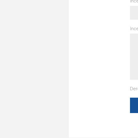
İnce
İnc
Der