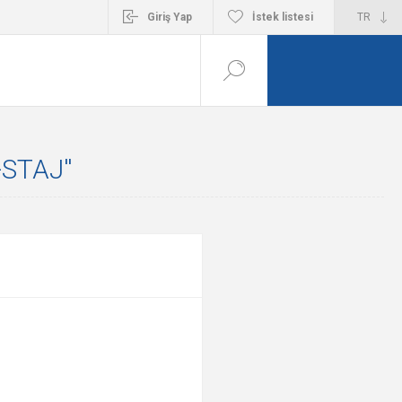
Giriş Yap
İstek listesi
-STAJ