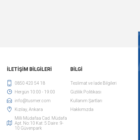
İLETIŞIM BILGILERI
BILGI
0850 420 54 18
Teslimat ve İade Bilgileri
Hergün 10:00 - 19:00
Gizlilik Politikası
info@tusmer.com
Kullanım Şartları
Kızılay, Ankara
Hakkımızda
Milli Müdafaa Cad. Müdafa
Apt. No:10 Kat :5 Daire :9-
10 Güvenpark